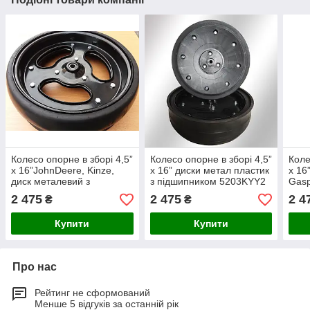
Колесо опорне в зборі 4,5”
Колесо опорне в зборі 4,5”
Коле
x 16”JohnDeere, Kinze,
x 16” диски метал пластик
x 16”
диск металевий з
з підшипником 5203KYY2
Gasp
підш.885154
Kinz
2 475
2 475
2 4
₴
₴
Купити
Купити
Про нас
Рейтинг не сформований
Менше 5 відгуків за останній рік