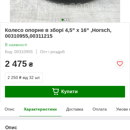
Колесо опорне в зборі 4,5” x 16” ,Horsch,
00310955,00311215
В наявності
Код: 00310955
Опт і роздріб
2 475
₴
2 250 ₴
від 32 шт.
Купити
Опис
Характеристики
Доставка
Оплата
Умови 
Опис