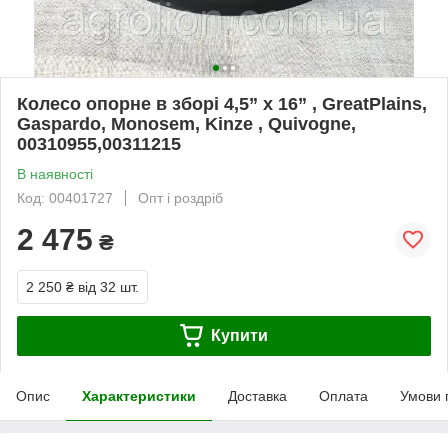
Колесо опорне в зборі 4,5” x 16” , GreatPlains,
Gaspardo, Monosem, Kinze , Quivogne,
00310955,00311215
В наявності
Код: 00401727
Опт і роздріб
2 475
₴
2 250 ₴
від 32 шт.
Купити
Опис
Характеристики
Доставка
Оплата
Умови 