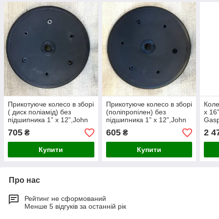
Прикотуюче колесо в зборі
Прикотуюче колесо в зборі
Коле
( диск поліамід) без
(поліпропілен) без
x 16”
підшипника 1” x 12”,John
підшипника 1” x 12”,John
Gasp
Deere, Great Plains,
Deere, Great Plains,
Kinz
705
605
2 4
₴
₴
Monosem, Kinze,
Monosem, Kinze,
внут
Купити
Купити
Про нас
Рейтинг не сформований
Менше 5 відгуків за останній рік