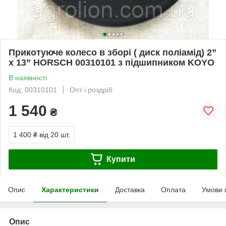
Прикотуюче колесо в зборі ( диск поліамід) 2”
x 13” HORSCH 00310101 з підшипником KOYO
В наявності
Код: 00310101
Опт і роздріб
1 540
₴
1 400 ₴
від 20 шт.
Купити
Опис
Характеристики
Доставка
Оплата
Умови 
Опис