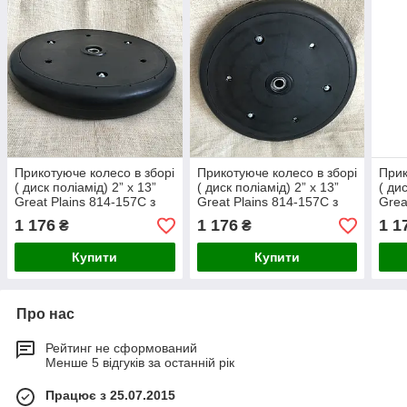
Прикотуюче колесо в зборі
Прикотуюче колесо в зборі
Прик
( диск поліамід) 2” x 13”
( диск поліамід) 2” x 13”
( ди
Great Plains 814-157C з
Great Plains 814-157C з
Grea
підшипником 5203KYY2
підшипником 5203KYY2
під
1 176
1 176
1 1
₴
₴
Купити
Купити
Про нас
Рейтинг не сформований
Менше 5 відгуків за останній рік
Працює з 25.07.2015