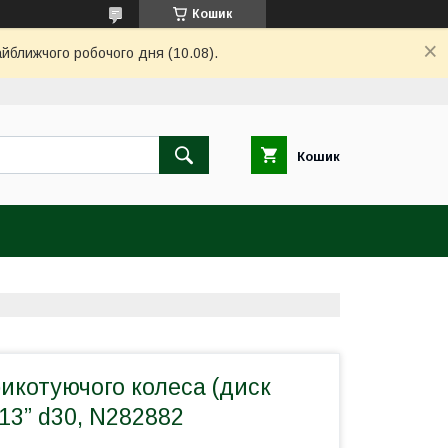
Кошик
айближчого робочого дня (10.08).
Кошик
икотуючого колеса (диск
x13” d30, N282882