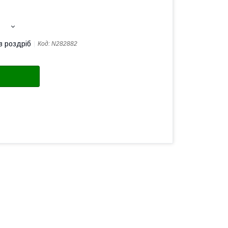
в роздріб
Код:
N282882