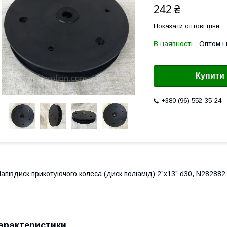
242 ₴
Показати оптові ціни
В наявності
Оптом і 
Купити
+380 (96) 552-35-24
апівдиск прикотуючого колеса (диск поліамід) 2”x13” d30, N282882
арактеристики