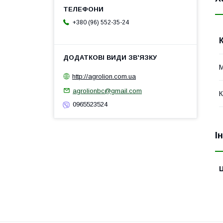
+380 (96) 552-35-24
М
http://agrolion.com.ua
agrolionbc@gmail.com
К
0965523524
І
Ц