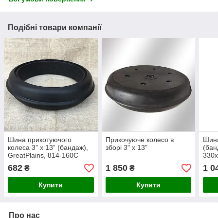
Подібні товари компанії
Шина прикотуючого
Прикочуюче колесо в
Шин
колеса 3” x 13” (бандаж),
зборі 3" x 13"
(бан
GreatPlains, 814-160C
330
682
1 850
1 0
₴
₴
Купити
Купити
Про нас