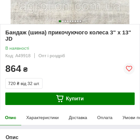
Бандаж (шина) прикочуючого колеса 3" x 13"
JD
В наявності
Код: A49918
Опт і роздріб
864
₴
720 ₴
від 32 шт.
Купити
Опис
Характеристики
Доставка
Оплата
Умови п
Опис