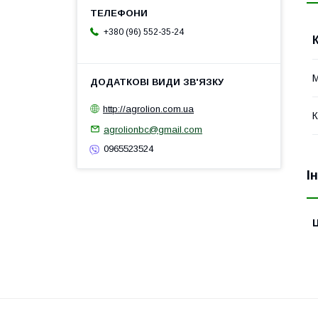
+380 (96) 552-35-24
М
http://agrolion.com.ua
К
agrolionbc@gmail.com
0965523524
І
Ц