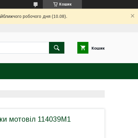
Кошик
айближчого робочого дня (10.08).
Кошик
тки мотовіл 114039M1