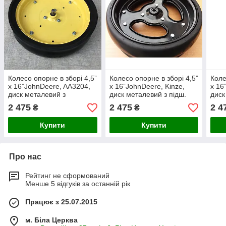
Колесо опорне в зборі 4,5”
Колесо опорне в зборі 4,5”
Коле
x 16”JohnDeere, AA3204,
x 16”JohnDeere, Kinze,
x 16
диск металевий з
диск металевий з підш.
диск
підш.885152
5203KYY2
підш
2 475
2 475
2 4
₴
₴
Купити
Купити
Про нас
Рейтинг не сформований
Менше 5 відгуків за останній рік
Працює з 25.07.2015
м. Біла Церква