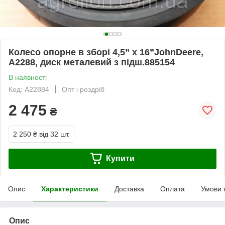
Колесо опорне в зборі 4,5” x 16”JohnDeere,
A2288, диск металевий з підш.885154
В наявності
Код: A22884
Опт і роздріб
2 475
₴
2 250 ₴
від 32 шт.
Купити
Опис
Характеристики
Доставка
Оплата
Умови 
Опис