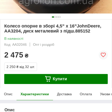
Колесо опорне в зборі 4,5” x 16”JohnDeere,
AA3204, диск металевий з підш.885152
В наявності
Код: AA32046
Опт і роздріб
2 475
₴
2 250 ₴
від 32 шт.
Купити
Опис
Характеристики
Доставка
Оплата
Умови 
Опис