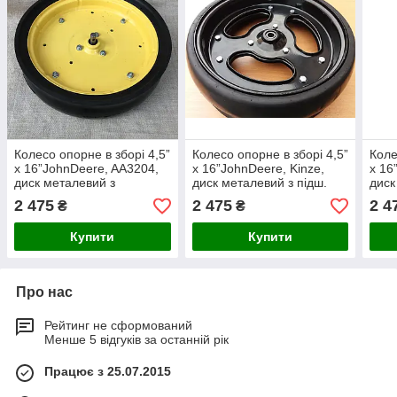
Колесо опорне в зборі 4,5”
Колесо опорне в зборі 4,5”
Коле
x 16”JohnDeere, AA3204,
x 16”JohnDeere, Kinze,
x 16
диск металевий з
диск металевий з підш.
диск
підш.885152
5203KYY2
підш
2 475
2 475
2 4
₴
₴
Купити
Купити
Про нас
Рейтинг не сформований
Менше 5 відгуків за останній рік
Працює з 25.07.2015