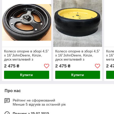
Колесо опорне в зборі 4,5”
Колесо опорне в зборі 4,5”
Коле
x 16”JohnDeere, Kinze,
x 16”JohnDeere, Kinze,
x 16
диск металевий з
диск металевий з
мета
підш.885154
підш.885152
520
2 475
2 475
2 4
₴
₴
Купити
Купити
Про нас
Рейтинг не сформований
Менше 5 відгуків за останній рік
Працює з 25.07.2015