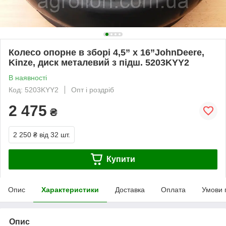
Колесо опорне в зборі 4,5” x 16”JohnDeere,
Kinze, диск металевий з підш. 5203KYY2
В наявності
Код: 5203KYY2
Опт і роздріб
2 475
₴
2 250 ₴
від 32 шт.
Купити
Опис
Характеристики
Доставка
Оплата
Умови 
Опис