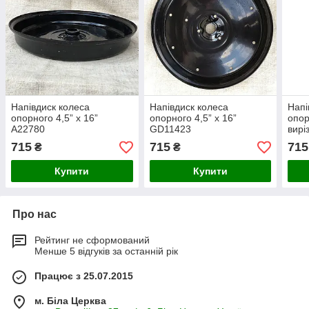
Напівдиск колеса
Напівдиск колеса
Напі
опорного 4,5” x 16”
опорного 4,5” x 16”
опор
A22780
GD11423
вирі
715
715
715
₴
₴
Купити
Купити
Про нас
Рейтинг не сформований
Менше 5 відгуків за останній рік
Працює з 25.07.2015
м. Біла Церква