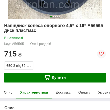
Напівдиск колеса опорного 4,5” x 16” A56565
диск пластмас
В наявності
Код: A56565
Опт і роздріб
715
₴
650 ₴
від 32 шт.
Купити
Опис
Характеристики
Доставка
Оплата
Умови 
Опис