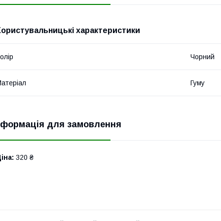
Користувальницькі характеристики
олір
Чорний
атеріал
Гуму
нформація для замовлення
іна:
320 ₴