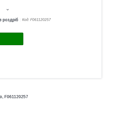
в роздріб
Код:
F061120257
o, F061120257