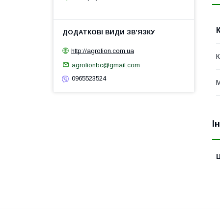
http://agrolion.com.ua
К
agrolionbc@gmail.com
0965523524
М
І
Ц