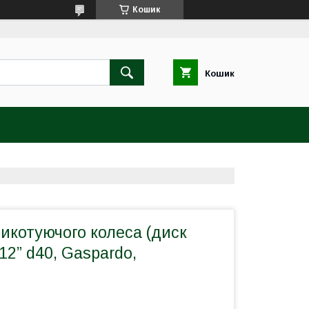
Кошик
Кошик
икотуючого колеса (диск
12” d40, Gaspardo,