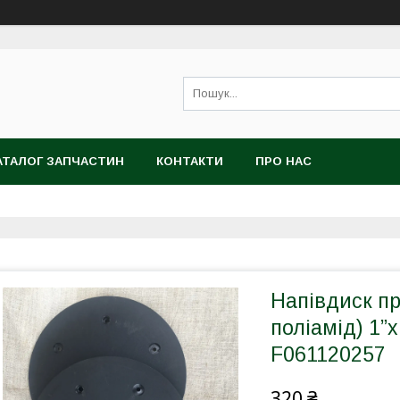
АТАЛОГ ЗАПЧАСТИН
КОНТАКТИ
ПРО НАС
Напівдиск пр
поліамід) 1”x
F061120257
320 ₴