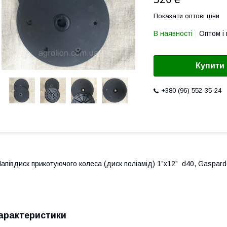
Показати оптові ціни
В наявності
Оптом і 
Купити
+380 (96) 552-35-24
апівдиск прикотуючого колеса (диск поліамід) 1”x12”
d40, Gaspard
арактеристики