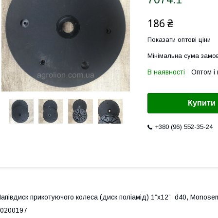
186 ₴
Показати оптові ціни
Мінімальна сума замов
В наявності
Оптом і 
Купити
+380 (96) 552-35-24
апівдиск прикотуючого колеса (диск поліамід) 1”x12” d40, Monose
0200197