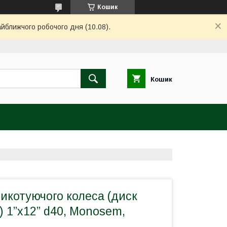
Кошик
айближчого робочого дня (10.08).
Кошик
икотуючого колеса (диск
) 1”x12” d40, Monosem,