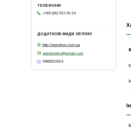
+380 (96) 552-35-24
Х
http://agrolion.com.ua
agrolionbc@gmail.com
0965523524
К
М
І
Ц