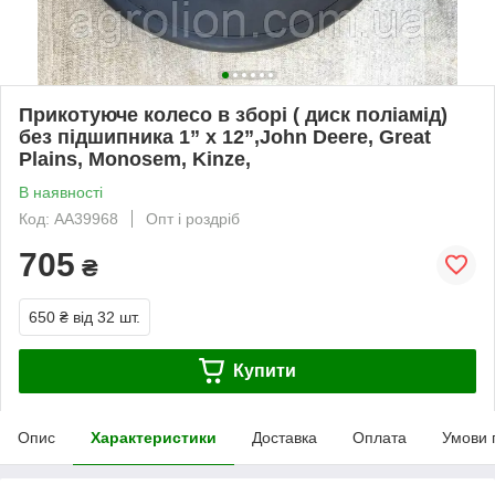
Прикотуюче колесо в зборі ( диск поліамід)
без підшипника 1” x 12”,John Deere, Great
Plains, Monosem, Kinze,
В наявності
Код: AA39968
Опт і роздріб
705
₴
650 ₴
від 32 шт.
Купити
Опис
Характеристики
Доставка
Оплата
Умови 