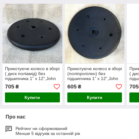
Прикотуюче колесо в зборі
Прикотуюче колесо в зборі
Прик
( диск поліамід) без
(поліпропілен) без
( ди
підшипника 1” x 12”,John
підшипника 1” x 12”,John
підш
Deere, Great Plains,
Deere, Great Plains,
Deer
705
605
705
₴
₴
Monosem, Kinze,
Monosem, Kinze,
Mono
Купити
Купити
Про нас
Рейтинг не сформований
Менше 5 відгуків за останній рік