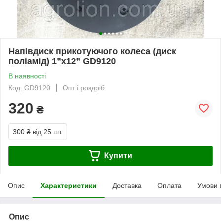
Напівдиск прикотуючого колеса (диск
поліамід) 1”x12” GD9120
В наявності
Код: GD9120
Опт і роздріб
320
₴
300 ₴
від 25 шт.
Купити
Опис
Характеристики
Доставка
Оплата
Умови 
Опис