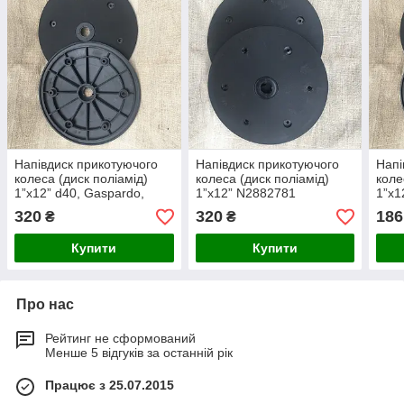
Напівдиск прикотуючого
Напівдиск прикотуючого
Напі
колеса (диск поліамід)
колеса (диск поліамід)
коле
1”x12” d40, Gaspardo,
1”x12” N2882781
1”x1
F06120420
F06
320
320
186
₴
₴
Купити
Купити
Про нас
Рейтинг не сформований
Менше 5 відгуків за останній рік
Працює з 25.07.2015