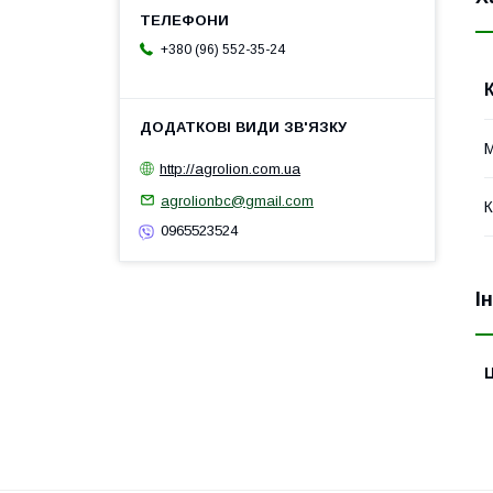
+380 (96) 552-35-24
М
http://agrolion.com.ua
agrolionbc@gmail.com
К
0965523524
І
Ц