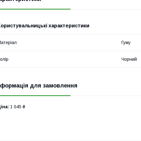
Користувальницькі характеристики
атеріал
Гуму
олір
Чорний
нформація для замовлення
іна:
1 045 ₴