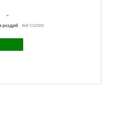
в роздріб
Код:
C1231N