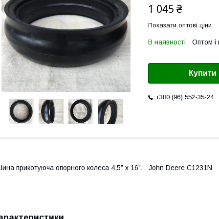
1 045 ₴
Показати оптові ціни
В наявності
Оптом і 
Купити
+380 (96) 552-35-24
ина прикотуюча опорного колеса 4,5” x 16”, John Deere C1231N
арактеристики