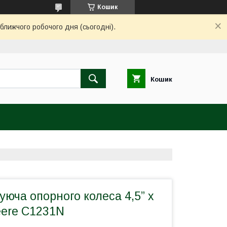
Кошик
ближчого робочого дня (сьогодні).
Кошик
юча опорного колеса 4,5” x
eere C1231N