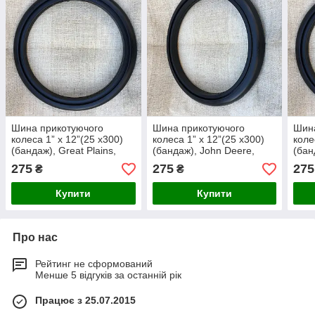
Шина прикотуючого
Шина прикотуючого
Шин
колеса 1” x 12”(25 x300)
колеса 1” x 12”(25 x300)
коле
(бандаж), Great Plains,
(бандаж), John Deere,
(бан
814-034C
A22325
176
275
275
275
₴
₴
Купити
Купити
Про нас
Рейтинг не сформований
Менше 5 відгуків за останній рік
Працює з 25.07.2015