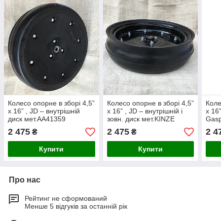
Колесо опорне в зборі 4,5”
Колесо опорне в зборі 4,5”
Коле
x 16” , JD – внутрішній
x 16” , JD – внутрішній і
x 16”
диск мет.AA41359
зовн. диск мет.KINZE
Gasp
Kinz
2 475
2 475
2 4
₴
₴
внут
Купити
Купити
Про нас
Рейтинг не сформований
Менше 5 відгуків за останній рік