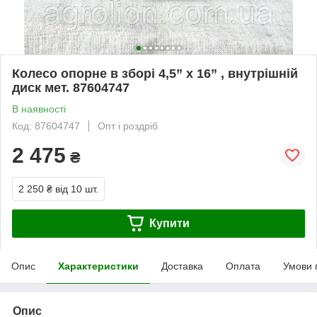
Колесо опорне в зборі 4,5” x 16” , внутрішній
диск мет. 87604747
В наявності
Код: 87604747
Опт і роздріб
2 475
₴
2 250 ₴
від 10 шт.
Купити
Опис
Характеристики
Доставка
Оплата
Умови 
Опис