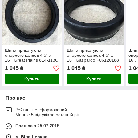
Шина прикотуюча
Шина прикотуюча
Шин
опорного колеса 4,5” x
опорного колеса 4,5” x
опор
16”, Great Plains 814-113C
16”, Gaspardo F06120188
16”,
1 045
1 045
1 0
₴
₴
Купити
Купити
Про нас
Рейтинг не сформований
Менше 5 відгуків за останній рік
Працює з 25.07.2015
м. Біла Церква