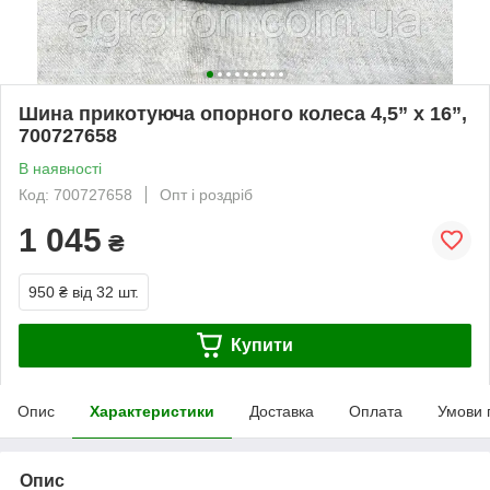
Шина прикотуюча опорного колеса 4,5” x 16”,
700727658
В наявності
Код: 700727658
Опт і роздріб
1 045
₴
950 ₴
від 32 шт.
Купити
Опис
Характеристики
Доставка
Оплата
Умови 
Опис