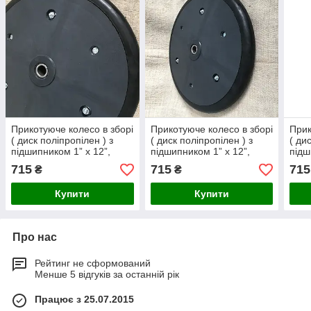
Прикотуюче колесо в зборі
Прикотуюче колесо в зборі
Прик
( диск поліпропілен ) з
( диск поліпропілен ) з
( ди
підшипником 1” x 12”,
підшипником 1” x 12”,
підш
Kinze ,GA6434
Monosem, 7074.2
12”,
715
715
715
₴
₴
Купити
Купити
Про нас
Рейтинг не сформований
Менше 5 відгуків за останній рік
Працює з 25.07.2015