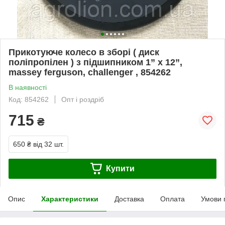
Прикотуюче колесо в зборі ( диск
поліпропілен ) з підшипником 1” x 12”,
massey ferguson, challenger , 854262
В наявності
Код: 854262
Опт і роздріб
715
₴
650 ₴
від 32 шт.
Купити
Опис
Характеристики
Доставка
Оплата
Умови 