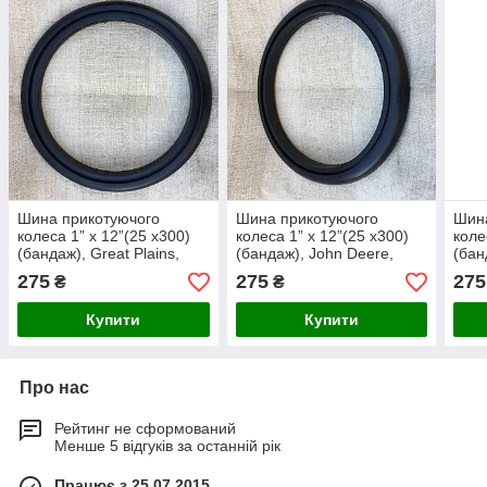
Шина прикотуючого
Шина прикотуючого
Шин
колеса 1” x 12”(25 x300)
колеса 1” x 12”(25 x300)
коле
(бандаж), Great Plains,
(бандаж), John Deere,
(бан
814-034C
A22325
275
275
275
₴
₴
Купити
Купити
Про нас
Рейтинг не сформований
Менше 5 відгуків за останній рік
Працює з 25.07.2015