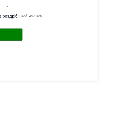
в роздріб
Код:
452.320