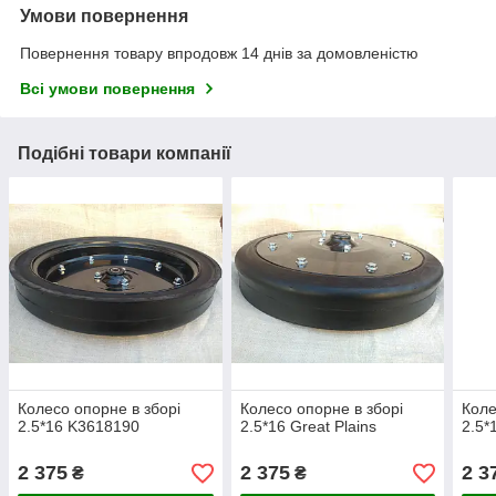
Умови повернення
Повернення товару впродовж 14 днів за домовленістю
Всі умови повернення
Подібні товари компанії
Колесо опорне в зборі
Колесо опорне в зборі
Коле
2.5*16 K3618190
2.5*16 Great Plains
2.5*
2 375
2 375
2 3
₴
₴